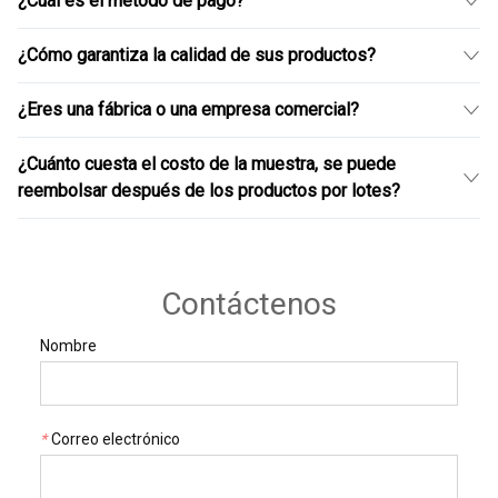
¿Cuál es el método de pago?
3-6 meses
¿Cómo garantiza la calidad de sus productos?
TT/Carta de crédito
¿Eres una fábrica o una empresa comercial?
Hay una producción a largo plazo y estable en fábricas bien
conocidas en la industria, y la compañía tiene un equipo de
¿Cuánto cuesta el costo de la muestra, se puede
control de calidad fuerte
Empresa comercial
reembolsar después de los productos por lotes?
El costo depende de la cantidad de muestras, y
básicamente no hay una tarifa de muestra
Contáctenos
Nombre
*
Correo electrónico