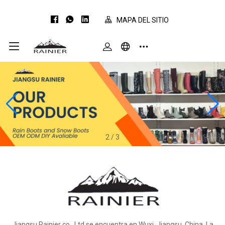
MAPA DEL SITIO
2
/
3
Jiangsu Rainier co., Ltd se encuentra en Wuxi, Jiangsu, China. La